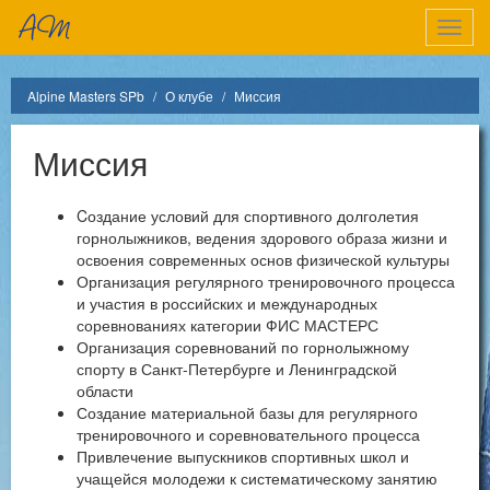
Показ
меню
Alpine Masters SPb
О клубе
Миссия
Миссия
Cоздание условий для спортивного долголетия
горнолыжников, ведения здорового образа жизни и
освоения современных основ физической культуры
Организация регулярного тренировочного процесса
и участия в российских и международных
соревнованиях категории ФИС МАСТЕРС
Организация соревнований по горнолыжному
спорту в Санкт-Петербурге и Ленинградской
области
Создание материальной базы для регулярного
тренировочного и соревновательного процесса
Привлечение выпускников спортивных школ и
учащейся молодежи к систематическому занятию