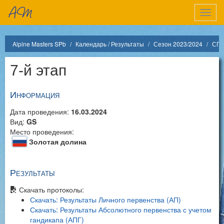
Показ
меню
Alpine Masters SPb
Календарь / Результаты
Сезон 2023/2024
СПб
7-й этап
Информация
Дата проведения:
16.03.2024
Вид:
GS
Место проведения:
Золотая долина
Результаты
Скачать протоколы:
Скачать: Результаты Личного первенства (АП)
Скачать: Результаты Абсолютного первенства с учетом
гандикапа (АПГ)